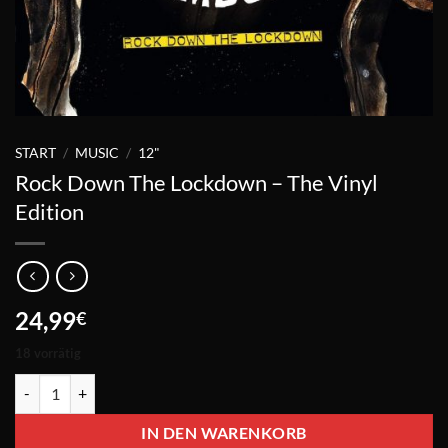
START
/
MUSIC
/
12"
Rock Down The Lockdown – The Vinyl
Edition
24,99
€
18 vorrätig
Rock Down The Lockdown - The Vinyl Edition Menge
IN DEN WARENKORB