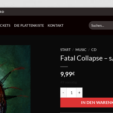
ARD
Suchen
ICKETS
DIE PLATTENKISTE
KONTAKT
nach:
START
/
MUSIC
/
CD
Fatal Collapse – 
9,99
€
49 vorrätig
Fatal Collapse - s/t CD Menge
IN DEN WAREN