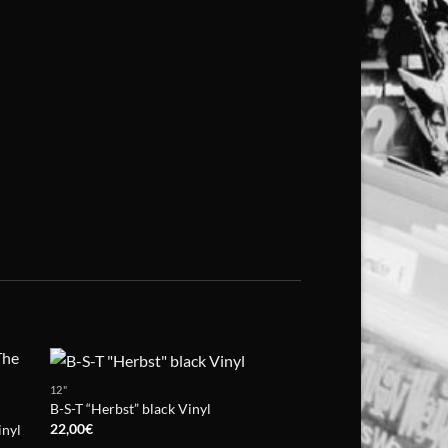
12"
CD
B-S-T “Herbst” black Vinyl
Majak – Restless Wi
22,00
€
11,99
€
inyl