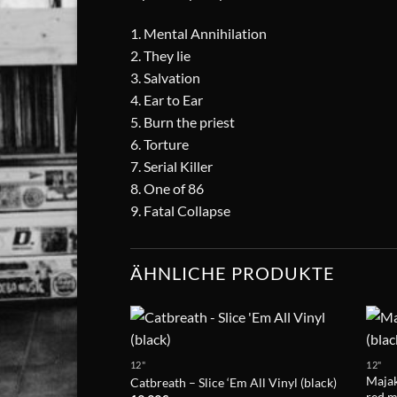
1. Mental Annihilation
2. They lie
3. Salvation
4. Ear to Ear
5. Burn the priest
6. Torture
7. Serial Killer
8. One of 86
9. Fatal Collapse
ÄHNLICHE PRODUKTE
12"
12"
Majak
Catbreath – Slice ‘Em All Vinyl (black)
red m